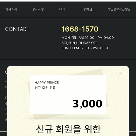
회사소개
공지사항
FAQ
이용약관
개인정보취급방침
1668-1570
CONTACT
MON-FRI : AM 10:00 - PM 04:00
SAT,SUN,HOLIDAY OFF
LUNCH PM 12:30 ~ PM 01:30
COMPANY INFO
상호
(주)해피프린스
대표
이화진
TEL
1668-1570
E-MAIL
help@happyprince.co.kr
주소
서울시 종로구 이화장길 46
사업자등록번호
366-86-00898
개인정보관리자
이화진
통신판매신고번호
제 2018-서울종로-1384 호
[사업자정보확인]