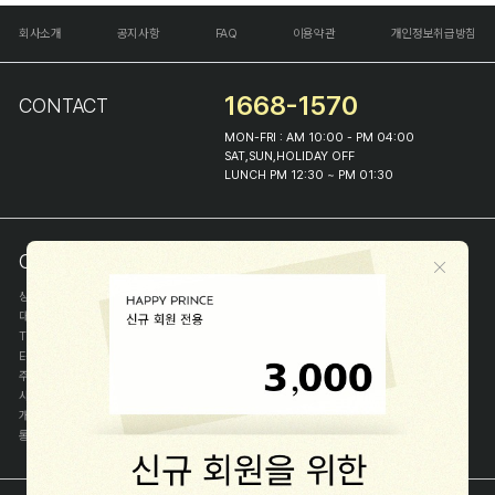
회사소개
공지사항
FAQ
이용약관
개인정보취급방침
1668-1570
CONTACT
MON-FRI : AM 10:00 - PM 04:00
SAT,SUN,HOLIDAY OFF
LUNCH PM 12:30 ~ PM 01:30
COMPANY INFO
상호
(주)해피프린스
대표
이화진
TEL
1668-1570
E-MAIL
help@happyprince.co.kr
주소
서울시 종로구 이화장길 46
사업자등록번호
366-86-00898
개인정보관리자
이화진
통신판매신고번호
제 2018-서울종로-1384 호
[사업자정보확인]