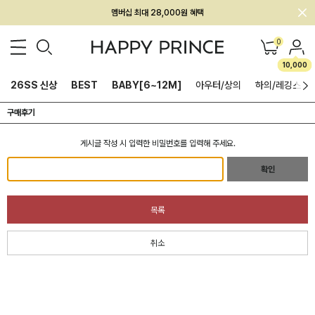
회원전용 아울렛, 가입하면 ~60% 할인!
0
멤버십 최대 28,000원 혜택
10,000
26SS 신상
BEST
BABY[6~12M]
아우터/상의
하의/레깅스
구매후기
게시글 작성 시 입력한 비밀번호를 입력해 주세요.
확인
목록
취소