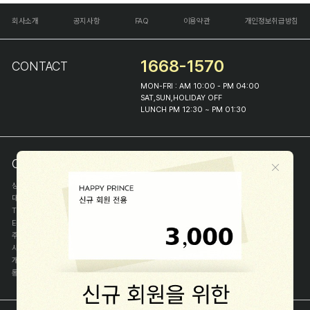
회사소개
공지사항
FAQ
이용약관
개인정보취급방침
1668-1570
CONTACT
MON-FRI : AM 10:00 - PM 04:00
SAT,SUN,HOLIDAY OFF
LUNCH PM 12:30 ~ PM 01:30
COMPANY INFO
상호
(주)해피프린스
대표
이화진
TEL
1668-1570
E-MAIL
help@happyprince.co.kr
주소
서울시 종로구 이화장길 46
사업자등록번호
366-86-00898
개인정보관리자
이화진
통신판매신고번호
제 2018-서울종로-1384 호
[사업자정보확인]