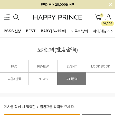
멤버십 최대 28,000원 혜택
회원전용 아울렛, 가입하면 ~60% 할인!
0
멤버십 최대 28,000원 혜택
10,000
26SS 신상
BEST
BABY[6~12M]
아우터/상의
하의/레깅스
도매문의(批发咨询)
FAQ
REVIEW
EVENT
LOOK BOOK
교환&반품
NEWS
도매문의
게시글 작성 시 입력한 비밀번호를 입력해 주세요.