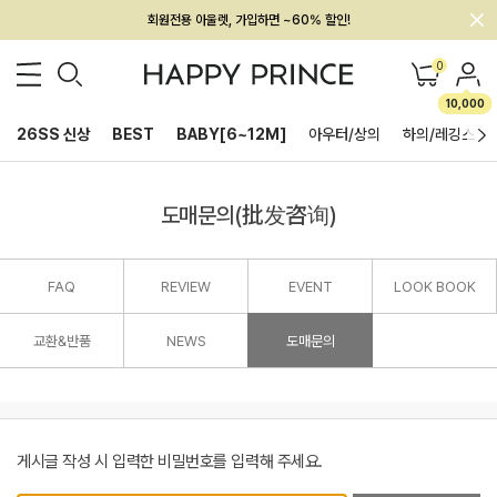
회원전용 아울렛, 가입하면 ~60% 할인!
멤버십 최대 28,000원 혜택
0
10,000
26SS 신상
BEST
BABY[6~12M]
아우터/상의
하의/레깅스
도매문의(批发咨询)
FAQ
REVIEW
EVENT
LOOK BOOK
교환&반품
NEWS
도매문의
게시글 작성 시 입력한 비밀번호를 입력해 주세요.