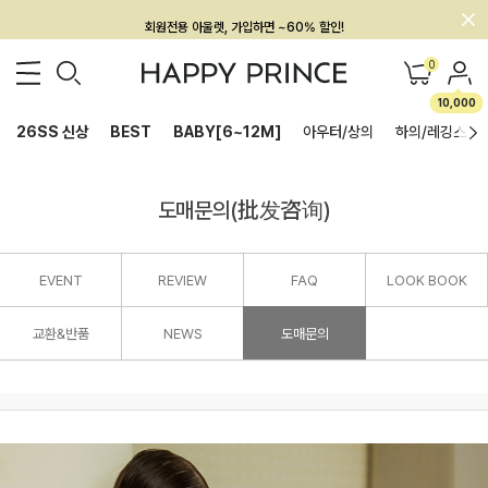
회원전용 아울렛, 가입하면 ~60% 할인!
멤버십 최대 28,000원 혜택
0
10,000
26SS 신상
BEST
BABY[6~12M]
아우터/상의
하의/레깅스
도매문의(批发咨询)
EVENT
REVIEW
FAQ
LOOK BOOK
교환&반품
NEWS
도매문의