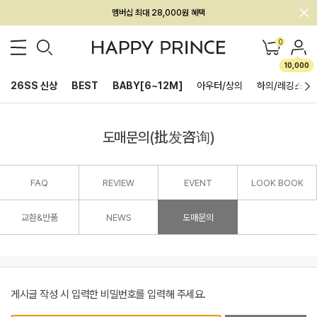
멤버십 최대 28,000원 혜택
회원전용 아울렛, 가입하면 ~60% 할인!
0
멤버십 최대 28,000원 혜택
10,000
26SS 신상
BEST
BABY[6~12M]
아우터/상의
하의/레깅스
도매문의(批发咨询)
FAQ
REVIEW
EVENT
LOOK BOOK
교환&반품
NEWS
도매문의
게시글 작성 시 입력한 비밀번호를 입력해 주세요.