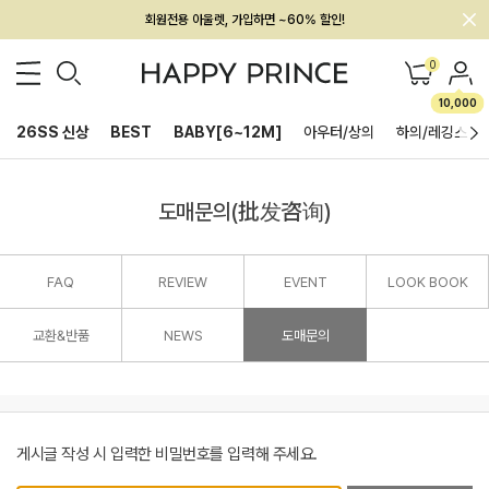
회원전용 아울렛, 가입하면 ~60% 할인!
멤버십 최대 28,000원 혜택
0
10,000
26SS 신상
BEST
BABY[6~12M]
아우터/상의
하의/레깅스
도매문의(批发咨询)
FAQ
REVIEW
EVENT
LOOK BOOK
교환&반품
NEWS
도매문의
게시글 작성 시 입력한 비밀번호를 입력해 주세요.