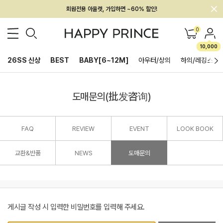
회원전용 아울렛, 가입하면 ~60% 할인!
멤버십 최대 28,000원 혜택
0
10,000
26SS 신상
BEST
BABY[6~12M]
아우터/상의
하의/레깅스
도매문의(批发咨询)
FAQ
REVIEW
EVENT
LOOK BOOK
교환&반품
NEWS
도매문의
게시글 작성 시 입력한 비밀번호를 입력해 주세요.