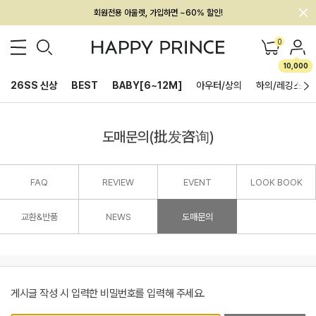
회원전용 아울렛, 가입하면 ~60% 할인!
멤버십 최대 28,000원 혜택
0
10,000
26SS 신상
BEST
BABY[6~12M]
아우터/상의
하의/레깅스
도매문의(批发咨询)
FAQ
REVIEW
EVENT
LOOK BOOK
교환&반품
NEWS
도매문의
게시글 작성 시 입력한 비밀번호를 입력해 주세요.