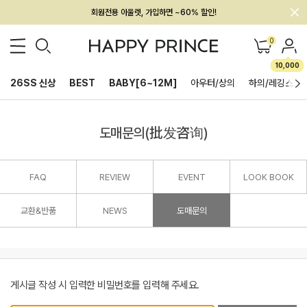
회원전용 아울렛, 가입하면 ~60% 할인!
멤버십 최대 28,000원 혜택
0
10,000
26SS 신상
BEST
BABY[6~12M]
아우터/상의
하의/레깅스
도매문의(批发咨询)
FAQ
REVIEW
EVENT
LOOK BOOK
교환&반품
NEWS
도매문의
게시글 작성 시 입력한 비밀번호를 입력해 주세요.