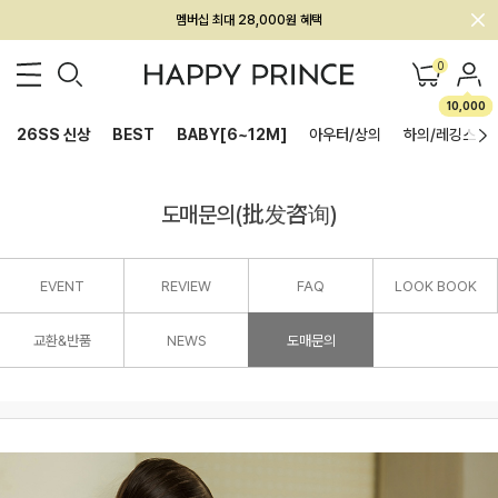
멤버십 최대 28,000원 혜택
0
10,000
26SS 신상
BEST
BABY[6~12M]
아우터/상의
하의/레깅스
도매문의(批发咨询)
EVENT
REVIEW
FAQ
LOOK BOOK
교환&반품
NEWS
도매문의