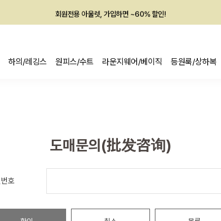
회원전용 아울렛, 가입하면 ~60% 할인!
멤버십 최대 28,000원 혜택
하의/레깅스
원피스/수트
라운지웨어/베이직
등원룩/상하복
도매문의(批发咨询)
밀번호