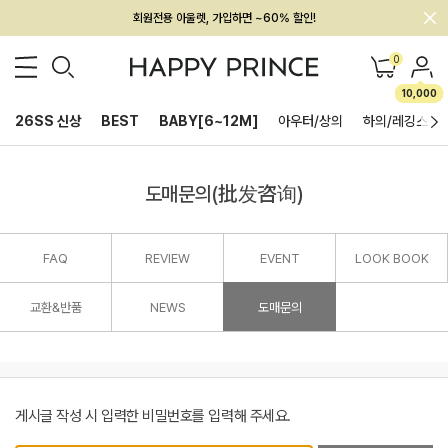
회원전용 아울렛, 가입하면 ~60% 할인!
멤버십 최대 28,000원 혜택
0
10,000
26SS 신상
BEST
BABY[6~12M]
아우터/상의
하의/레깅스
도매문의(批发咨询)
FAQ
REVIEW
EVENT
LOOK BOOK
교환&반품
NEWS
도매문의
게시글 작성 시 입력한 비밀번호를 입력해 주세요.