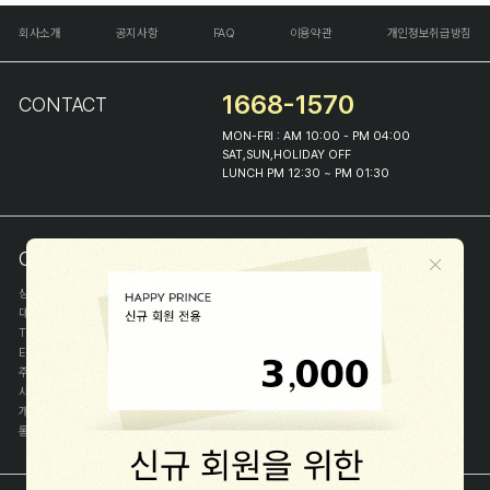
회사소개
공지사항
FAQ
이용약관
개인정보취급방침
1668-1570
CONTACT
MON-FRI : AM 10:00 - PM 04:00
SAT,SUN,HOLIDAY OFF
LUNCH PM 12:30 ~ PM 01:30
COMPANY INFO
상호
(주)해피프린스
대표
이화진
TEL
1668-1570
E-MAIL
help@happyprince.co.kr
주소
서울시 종로구 이화장길 46
사업자등록번호
366-86-00898
개인정보관리자
이화진
통신판매신고번호
제 2018-서울종로-1384 호
[사업자정보확인]