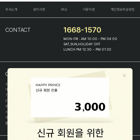
회사소개
공지사항
FAQ
이용약관
개인정보취급방침
1668-1570
CONTACT
MON-FRI : AM 10:00 - PM 04:00
SAT,SUN,HOLIDAY OFF
LUNCH PM 12:30 ~ PM 01:30
COMPANY INFO
상호
(주)해피프린스
대표
이화진
TEL
1668-1570
E-MAIL
help@happyprince.co.kr
주소
서울시 종로구 이화장길 46
사업자등록번호
366-86-00898
개인정보관리자
이화진
통신판매신고번호
제 2018-서울종로-1384 호
[사업자정보확인]