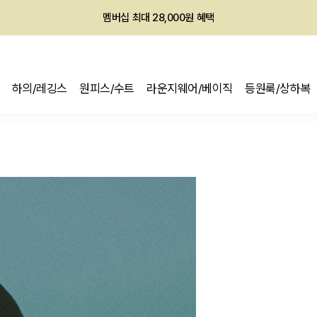
회원전용 아울렛, 가입하면 ~60% 할인!
멤버십 최대 28,000원 혜택
하의/레깅스
원피스/수트
라운지웨어/베이직
등원룩/상하복