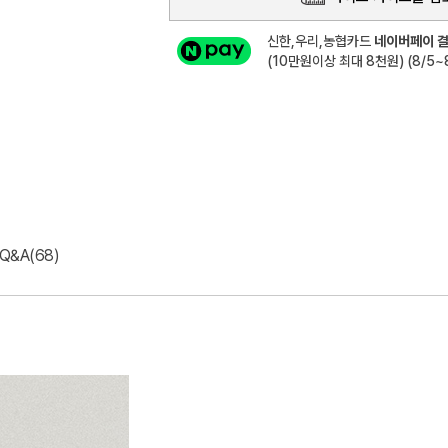
신한,우리,농협카드
네이버페이 결
(10만원이상 최대 8천원) (8/5~8
Q&A(68)