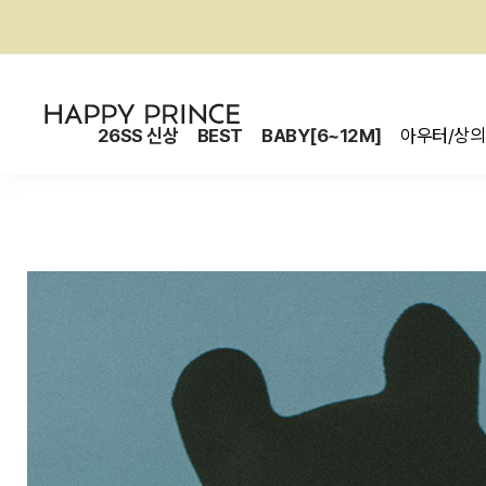
26SS 신상
BEST
BABY[6~12M]
아우터/상의