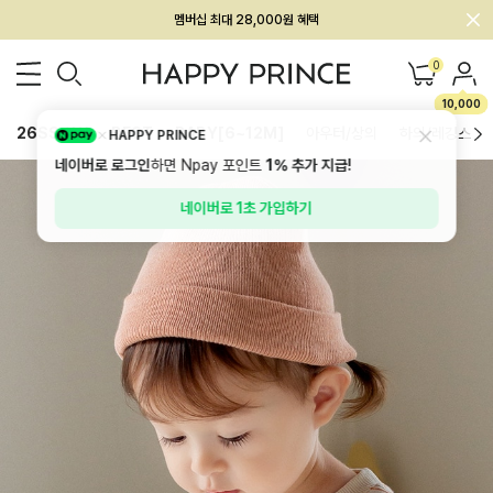
회원전용 아울렛, 가입하면 ~60% 할인!
멤버십 최대 28,000원 혜택
0
10,000
26SS 신상
BEST
BABY[6~12M]
아우터/상의
하의/레깅스
HAPPY PRINCE
네이버로 로그인
하면 Npay 포인트
1%
추가 지급!
네이버로 1초 가입하기