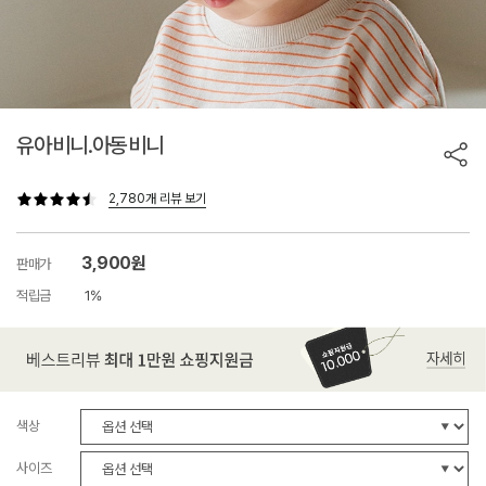
유아비니.아동비니
2,780개 리뷰 보기
3,900원
판매가
적립금
1%
색상
사이즈