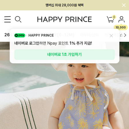
회원전용 아울렛, 가입하면 ~60% 할인!
멤버십 최대 28,000원 혜택
0
10,000
26SS 신상
BEST
BABY[6~12M]
아우터/상의
하의/레깅스
HAPPY PRINCE
네이버로 로그인
하면 Npay 포인트
1%
추가 지급!
네이버로 1초 가입하기