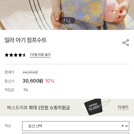
/
1
2
밀라 아기 점프수트
13개 리뷰 보기
판매가
34,000원
30,600원
10%
할인가
적립금
1%
색상