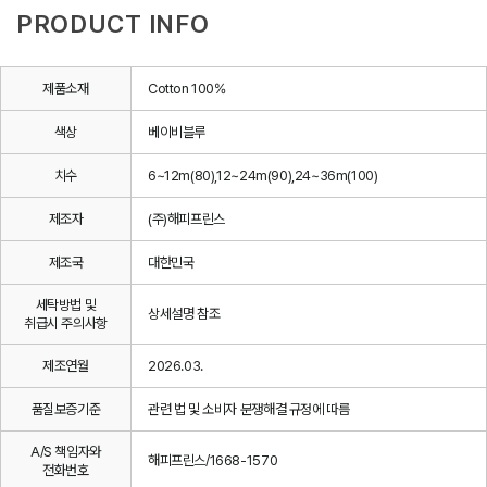
PRODUCT INFO
제품소재
Cotton 100%
색상
베이비블루
치수
6~12m(80),12~24m(90),24~36m(100)
제조자
(주)해피프린스
제조국
대한민국
세탁방법 및
상세설명 참조
취급시 주의사항
제조연월
2026.03.
품질보증기준
관련 법 및 소비자 분쟁해결 규정에 따름
A/S 책임자와
해피프린스/1668-1570
전화번호