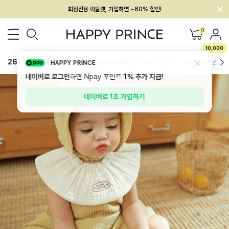
회원전용 아울렛, 가입하면 ~60% 할인!
멤버십 최대 28,000원 혜택
0
10,000
26SS 신상
BEST
BABY[6~12M]
아우터/상의
하의/레깅스
HAPPY PRINCE
네이버로 로그인
하면 Npay 포인트
1%
추가 지급!
네이버로 1초 가입하기