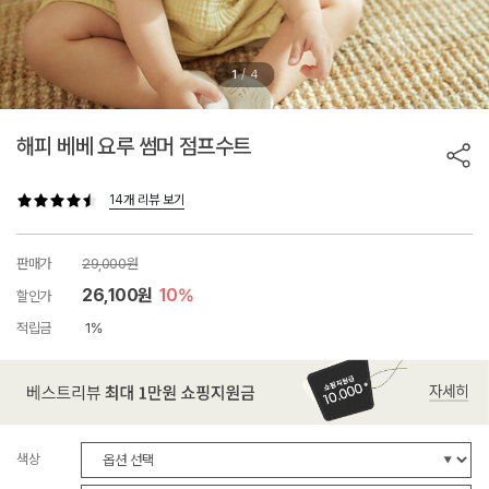
/
1
4
해피 베베 요루 썸머 점프수트
14개 리뷰 보기
판매가
29,000원
26,100원
10%
할인가
적립금
1%
색상