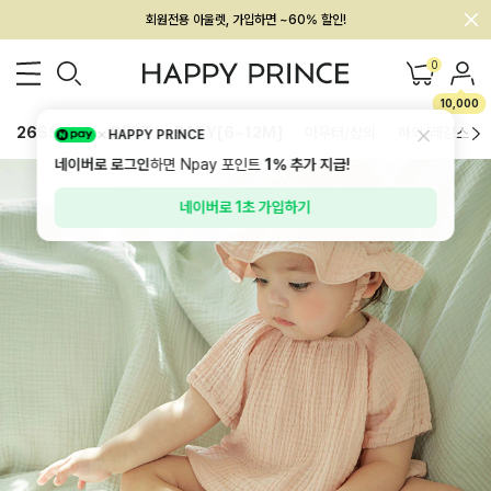
멤버십 최대 28,000원 혜택
0
10,000
26SS 신상
BEST
BABY[6~12M]
아우터/상의
하의/레깅스
HAPPY PRINCE
네이버로 로그인
하면 Npay 포인트
1%
추가 지급!
네이버로 1초 가입하기