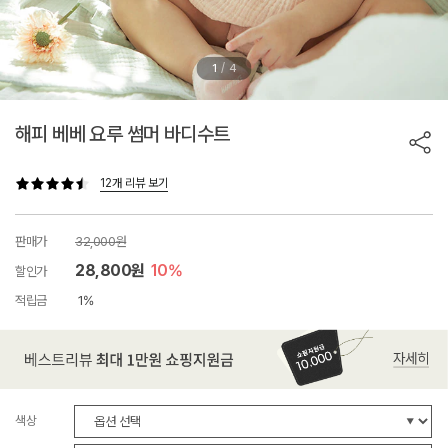
/
1
4
해피 베베 요루 썸머 바디수트
12개 리뷰 보기
판매가
32,000원
28,800원
10%
할인가
적립금
1%
색상