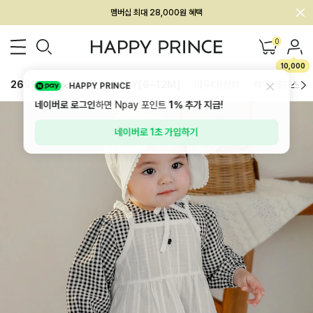
회원전용 아울렛, 가입하면 ~60% 할인!
멤버십 최대 28,000원 혜택
0
10,000
26SS 신상
BEST
BABY[6~12M]
아우터/상의
하의/레깅스
HAPPY PRINCE
네이버로 로그인
하면 Npay 포인트
1%
추가 지급!
네이버로 1초 가입하기