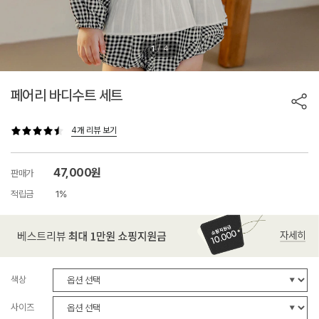
/
1
4
페어리 바디수트 세트
4개 리뷰 보기
47,000원
판매가
적립금
1%
색상
사이즈