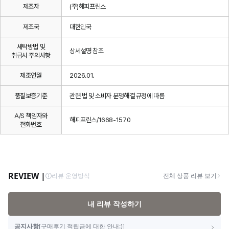
제조자
(주)해피프린스
제조국
대한민국
세탁방법 및
상세설명 참조
취급시 주의사항
제조연월
2026.01.
품질보증기준
관련 법 및 소비자 분쟁해결 규정에 따름
A/S 책임자와
해피프린스/1668-1570
전화번호