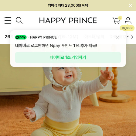
회원전용 아울렛, 가입하면 ~60% 할인!
멤버십 최대 28,000원 혜택
0
10,000
26SS 신상
BEST
BABY[6~12M]
아우터/상의
하의/레깅스
HAPPY PRINCE
네이버로 로그인
하면 Npay 포인트
1%
추가 지급!
네이버로 1초 가입하기