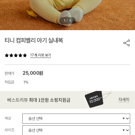
/
1
4
티니 컴피벨리 아기 실내복
17개 리뷰 보기
25,000원
판매가
적립금
1%
색상
사이즈