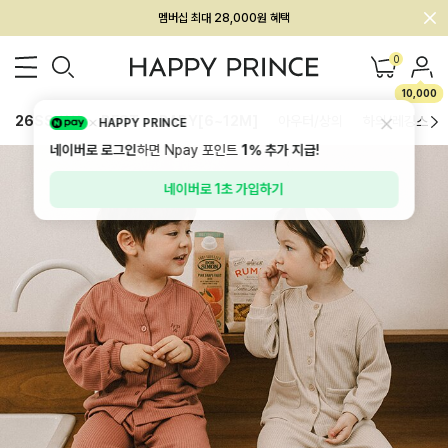
회원전용 아울렛, 가입하면 ~60% 할인!
멤버십 최대 28,000원 혜택
0
10,000
26SS 신상
BEST
BABY[6~12M]
아우터/상의
하의/레깅스
HAPPY PRINCE
네이버로 로그인
하면 Npay 포인트
1%
추가 지급!
네이버로 1초 가입하기