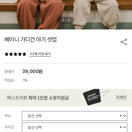
/
1
4
베이니 가디건 아기 셋업
33개 리뷰 보기
39,000원
판매가
적립금
1%
색상
사이즈