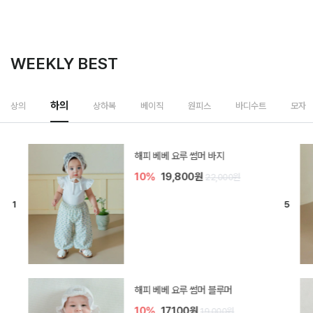
WEEKLY BEST
하의
상의
상하복
베이직
원피스
바디수트
모자
[SIZE ~6Y] 델린 린넨 바지
10%
21,600원
24,000원
듀이 아기 바지
10%
17,100원
19,000원