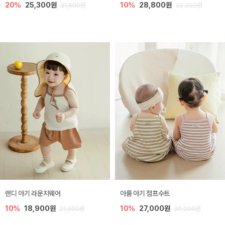
20%
25,300원
10%
28,800원
31,600원
32,000원
렌디 아기 라운지웨어
아롬 아기 점프수트
10%
18,900원
10%
27,000원
21,000원
30,000원