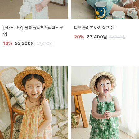
[SIZE ~6Y] 블룸 플리츠 쓰리피스 셋
디오 플리츠 아기 점프수트
업
20%
26,400원
33,000원
10%
33,300원
37,000원