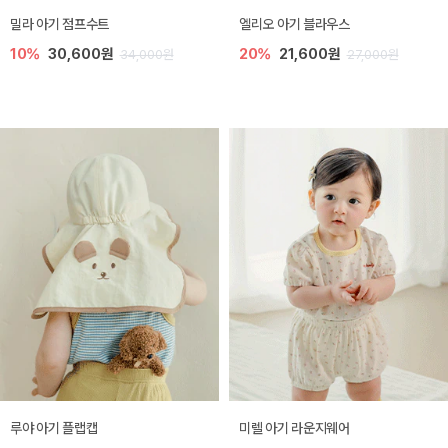
밀라 아기 점프수트
엘리오 아기 블라우스
10%
30,600원
20%
21,600원
34,000원
27,000원
루야 아기 플랩캡
미렐 아기 라운지웨어