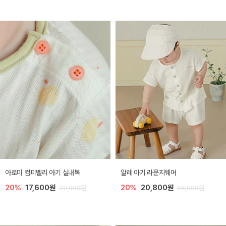
아로미 컴피벨리 아기 실내복
알레 아기 라운지웨어
20%
17,600원
20%
20,800원
22,000원
26,000원