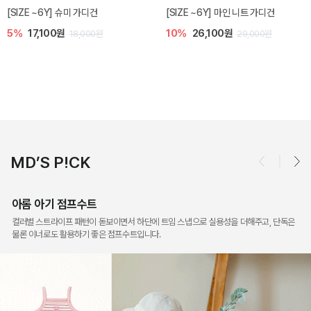
밀라 아기 점프수트
밀라 아기 셋업
10%
30,600원
20%
35,200원
34,000원
44,000원
MD’S P!CK
아롬 아기 점프수트
컬러별 스트라이프 패턴이 돋보이면서 하단에 트임 스냅으로 실용성을 더해주고, 단독은
물론 이너로도 활용하기 좋은 점프수트입니다.