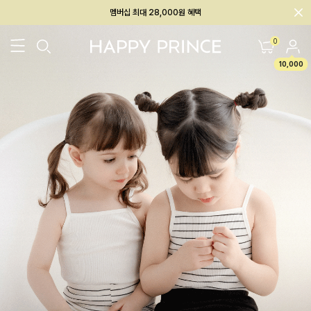
회원전용 아울렛, 가입하면 ~60% 할인!
멤버십 최대 28,000원 혜택
0
10,000
26SS 신상
BEST
BABY[6~12M]
아우터/상의
하의/레깅스