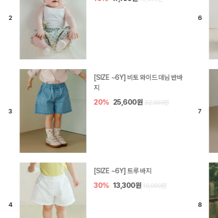
[SIZE ~6Y] 라핀 카프리 팬츠
30%
14,700원
21,000원
엘로디 니트 아기 바지
20%
16,000원
20,000원