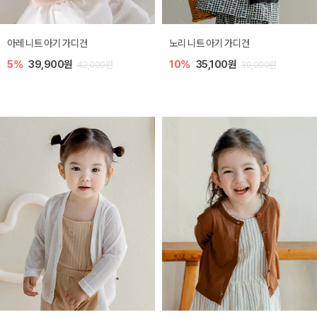
[SIZE ~6Y] 로메이 라운지 셋업
밀라 아기 원피스
10%
23,400원
20%
27,200원
26,000원
34,000원