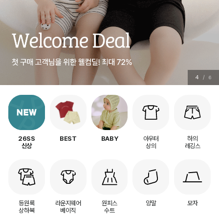
4
/
6
아우터
하의
26SS
BEST
BABY
상의
레깅스
신상
등원룩
라운지웨어
원피스
양말
모자
상하복
베이직
수트