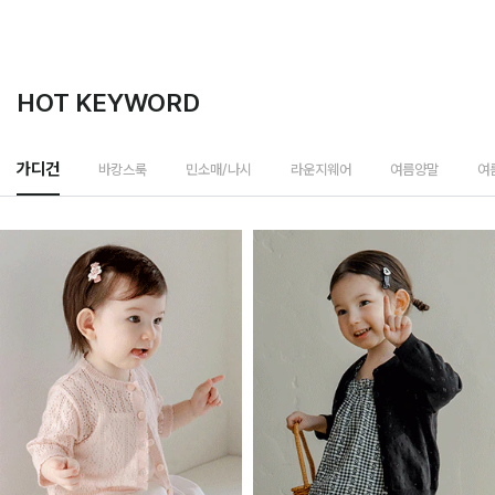
HOT KEYWORD
바캉스룩
가디건
민소매/나시
라운지웨어
여름양말
여