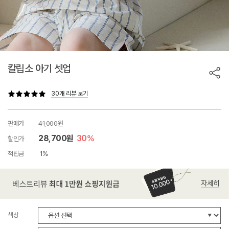
칼립소 아기 셋업
30개 리뷰 보기
판매가
41,000원
28,700원
30%
할인가
적립금
1%
색상