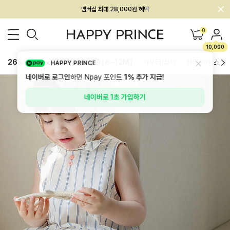
회원전용 아울렛, 가입하면 ~60% 할인!
멤버십 최대 28,000원 혜택
0
10,000
26SS 신상
BEST
BABY[6~12M]
아우터/상의
하의/레깅스
HAPPY PRINCE
네이버로 로그인
하면 Npay 포인트
1%
추가 지급!
네이버로 1초 가입하기