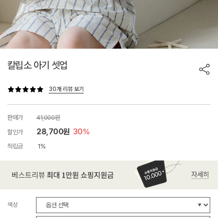
칼립소 아기 셋업
30개 리뷰 보기
판매가
41,000원
28,700원
30%
할인가
적립금
1%
색상