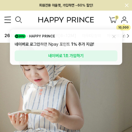
멤버십 최대 28,000원 혜택
0
10,000
26SS 신상
BEST
BABY[6~12M]
아우터/상의
하의/레깅스
HAPPY PRINCE
네이버로 로그인
하면 Npay 포인트
1%
추가 지급!
네이버로 1초 가입하기