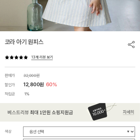
코라 아기 원피스
13개 리뷰 보기
판매가
32,000원
12,800원
60%
할인가
적립금
1%
색상