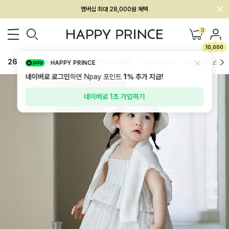
회원전용 아울렛, 가입하면 ~60% 할인!
멤버십 최대 28,000원 혜택
0
10,000
26SS 신상
BEST
BABY[6~12M]
아우터/상의
하의/레깅스
HAPPY PRINCE
네이버로 로그인
하면 Npay 포인트
1%
추가 지급!
네이버로 1초 가입하기