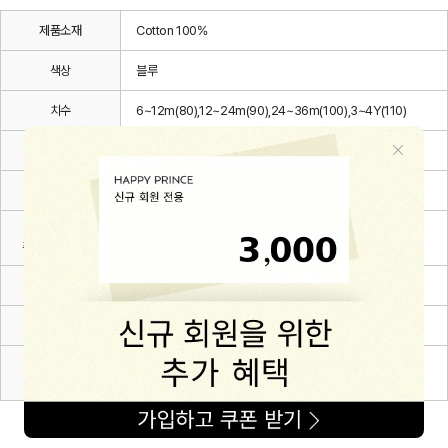
제품소재
Cotton 100%
색상
블루
치수
6~12m(80),12~24m(90),24~36m(100),3~4Y(110)
제조자
(주)해피프린스
제조국
한국
세탁방법 및
상세설명 참조
취급시 주의사항
제조연월
2025.03
품질보증기준
관련 법 및 소비자 분쟁해결 규정에 따름
A/S 책임자와
해피프린스/1668-1570
전화번호