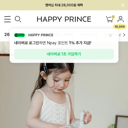
회원전용 아울렛, 가입하면 ~60% 할인!
멤버십 최대 28,000원 혜택
0
10,000
26SS 신상
BEST
BABY[6~12M]
아우터/상의
하의/레깅스
HAPPY PRINCE
네이버로 로그인
하면 Npay 포인트
1%
추가 지급!
네이버로 1초 가입하기