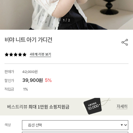
/
1
2
비야 니트 아기 가디건
48개 리뷰 보기
판매가
42,000원
39,900원
5%
할인가
적립금
1%
색상