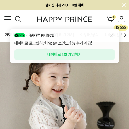
멤버십 최대 28,000원 혜택
0
10,000
26SS 신상
BEST
BABY[6~12M]
아우터/상의
하의/레깅스
HAPPY PRINCE
네이버로 로그인
하면 Npay 포인트
1%
추가 지급!
네이버로 1초 가입하기