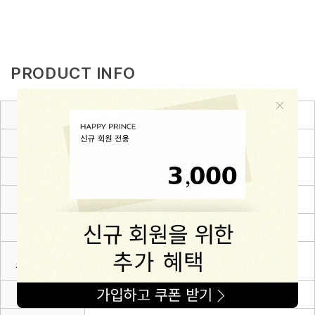
PRODUCT INFO
제품소재
Cotton 50% + Acrylic 50%
색상
아이보리
치수
6~12m(80),12~24m(90),24~36m(100),3~4Y(110)
제조자
(주)해피프린스
제조국
대한민국
세탁방법 및
상세설명 참조
취급시 주의사항
제조연월
2026.03.