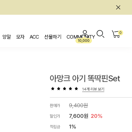
0
양말
모자
ACC
선물하기
COMMUNITY
10,000
아망크 아기 똑딱핀set
14개 리뷰 보기
9,400원
판매가
7,600원
20%
할인가
1%
적립금