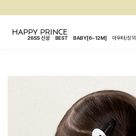
26SS 신상
BEST
BABY[6~12M]
아우터/상의