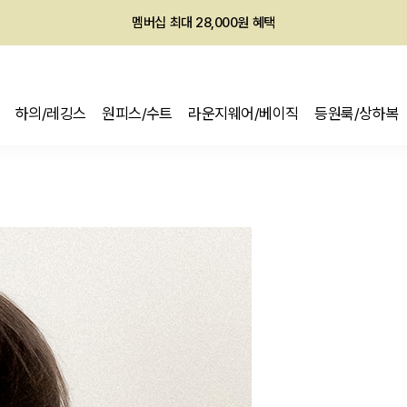
회원전용 아울렛, 가입하면 ~60% 할인!
멤버십 최대 28,000원 혜택
하의/레깅스
원피스/수트
라운지웨어/베이직
등원룩/상하복