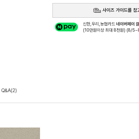
사이즈 가이드를 참
신한,우리,농협카드
네이버페이 결
(10만원이상 최대 8천원) (8/5~8
Q&A(2)