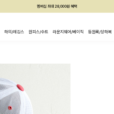
회원전용 아울렛, 가입하면 ~60% 할인!
멤버십 최대 28,000원 혜택
하의/레깅스
원피스/수트
라운지웨어/베이직
등원룩/상하복