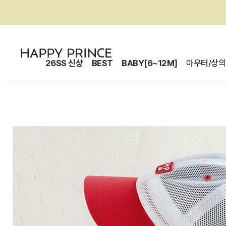
26SS 신상
BEST
BABY[6~12M]
아우터/상의