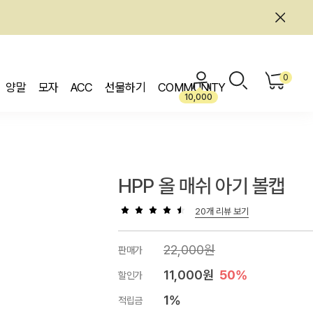
0
양말
모자
ACC
선물하기
COMMUNITY
10,000
HPP 올 매쉬 아기 볼캡
20개 리뷰 보기
22,000원
판매가
11,000원
50%
할인가
1%
적립금