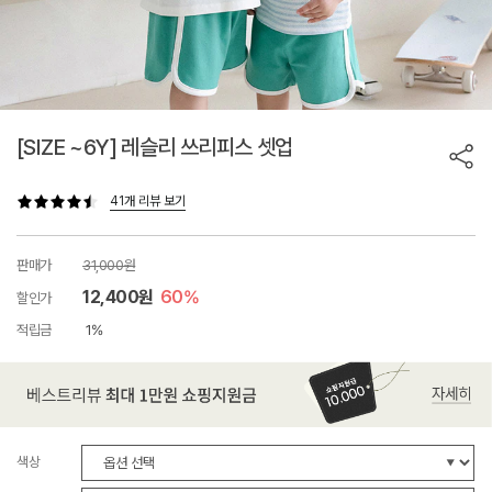
[SIZE ~6Y] 레슬리 쓰리피스 셋업
41개 리뷰 보기
판매가
31,000원
12,400원
60%
할인가
적립금
1%
색상