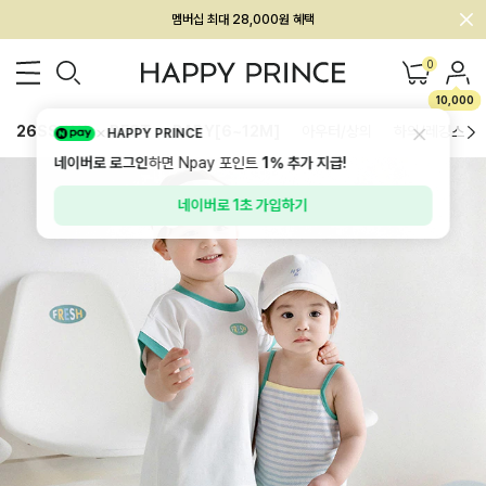
회원전용 아울렛, 가입하면 ~60% 할인!
멤버십 최대 28,000원 혜택
0
10,000
26SS 신상
BEST
BABY[6~12M]
아우터/상의
하의/레깅스
HAPPY PRINCE
네이버로 로그인
하면 Npay 포인트
1%
추가 지급!
네이버로 1초 가입하기