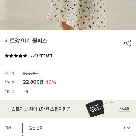
세르앙 아기 원피스
25개 리뷰 보기
판매가
38,000원
22,800원
40%
할인가
적립금
1%
색상