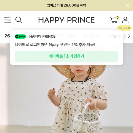
회원전용 아울렛, 가입하면 ~60% 할인!
멤버십 최대 28,000원 혜택
0
10,000
26SS 신상
BEST
BABY[6~12M]
아우터/상의
하의/레깅스
HAPPY PRINCE
네이버로 로그인
하면 Npay 포인트
1%
추가 지급!
네이버로 1초 가입하기