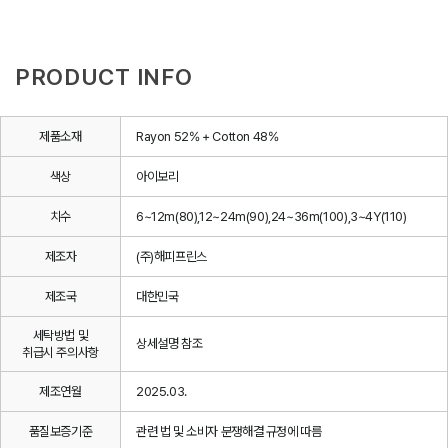
PRODUCT INFO
제품소재
Rayon 52% + Cotton 48%
색상
아이보리
치수
6~12m(80),12~24m(90),24~36m(100),3~4Y(110)
제조자
(주)해피프린스
제조국
대한민국
세탁방법 및
상세설명 참조
취급시 주의사항
제조연월
2025.03.
품질보증기준
관련 법 및 소비자 분쟁해결 규정에 따름