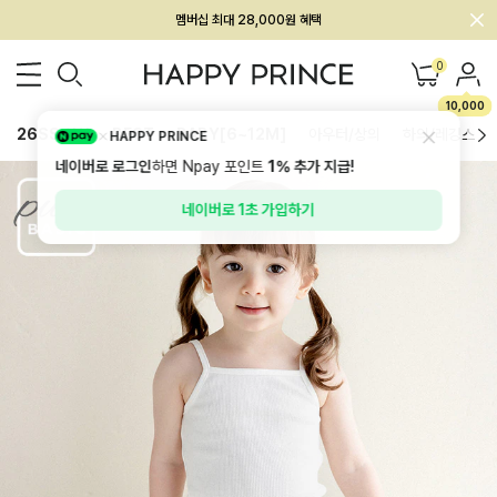
회원전용 아울렛, 가입하면 ~60% 할인!
멤버십 최대 28,000원 혜택
0
10,000
26SS 신상
BEST
BABY[6~12M]
아우터/상의
하의/레깅스
HAPPY PRINCE
네이버로 로그인
하면 Npay 포인트
1%
추가 지급!
네이버로 1초 가입하기