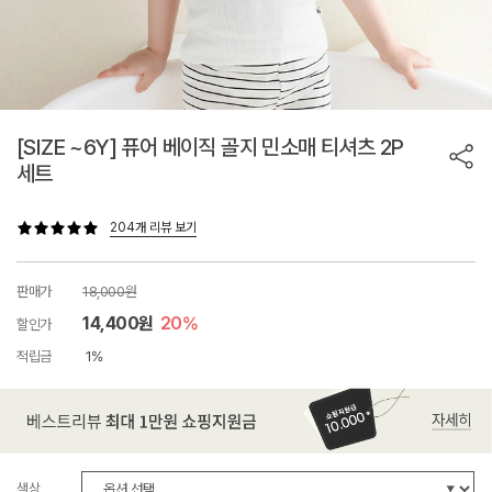
[SIZE ~6Y] 퓨어 베이직 골지 민소매 티셔츠 2P
세트
204개 리뷰 보기
판매가
18,000원
14,400원
20%
할인가
적립금
1%
색상