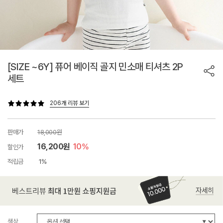
[SIZE ~6Y] 퓨어 베이직 골지 민소매 티셔츠 2P
세트
206개 리뷰 보기
판매가
18,000원
16,200원
10%
할인가
적립금
1%
색상