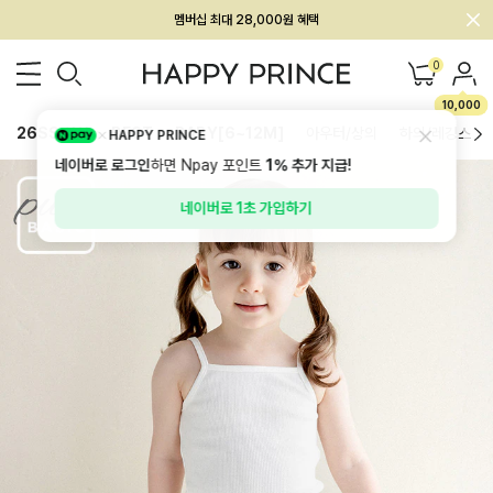
회원전용 아울렛, 가입하면 ~60% 할인!
멤버십 최대 28,000원 혜택
0
10,000
26SS 신상
BEST
BABY[6~12M]
아우터/상의
하의/레깅스
HAPPY PRINCE
네이버로 로그인
하면 Npay 포인트
1%
추가 지급!
네이버로 1초 가입하기