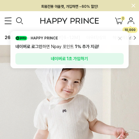
회원전용 아울렛, 가입하면 ~60% 할인!
멤버십 최대 28,000원 혜택
0
10,000
26SS 신상
BEST
BABY[6~12M]
아우터/상의
하의/레깅스
HAPPY PRINCE
네이버로 로그인
하면 Npay 포인트
1%
추가 지급!
네이버로 1초 가입하기