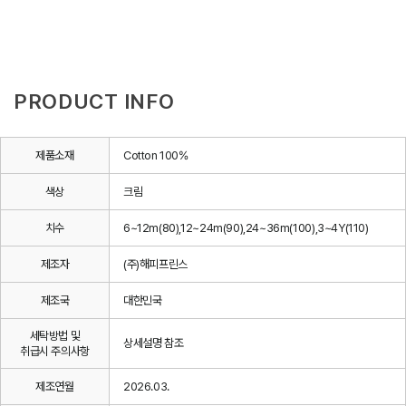
PRODUCT INFO
제품소재
Cotton 100%
색상
크림
치수
6~12m(80),12~24m(90),24~36m(100),3~4Y(110)
제조자
(주)해피프린스
제조국
대한민국
세탁방법 및
상세설명 참조
취급시 주의사항
제조연월
2026.03.