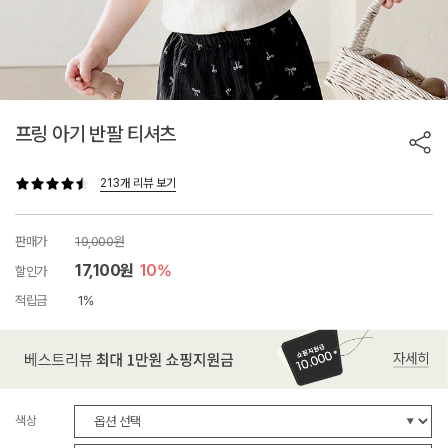
프링 아기 반팔 티셔츠
213개 리뷰 보기
판매가
19,000원
17,100원
10%
할인가
적립금
1%
색상