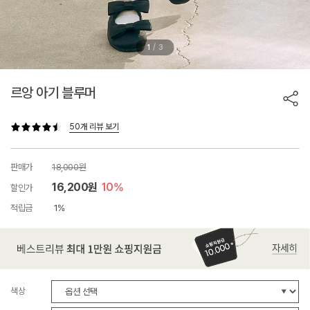
/
1
3
르앙 아기 블루머
50개 리뷰 보기
판매가
18,000원
16,200원
10%
할인가
적립금
1%
색상