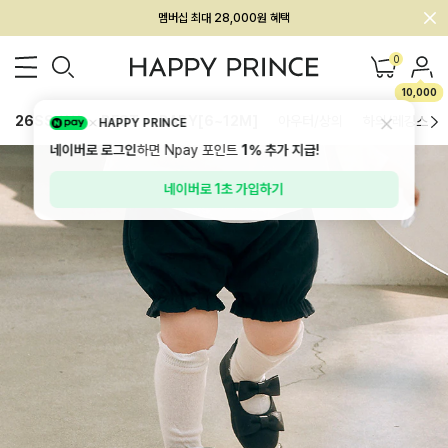
회원전용 아울렛, 가입하면 ~60% 할인!
멤버십 최대 28,000원 혜택
0
10,000
26SS 신상
BEST
BABY[6~12M]
아우터/상의
하의/레깅스
HAPPY PRINCE
네이버로 로그인
하면 Npay 포인트
1%
추가 지급!
네이버로 1초 가입하기