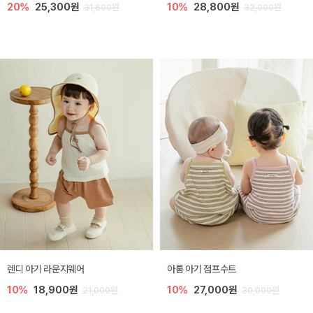
20%
25,300원
10%
28,800원
31,600원
32,000원
렌디 아기 라운지웨어
아롬 아기 점프수트
10%
18,900원
10%
27,000원
21,000원
30,000원