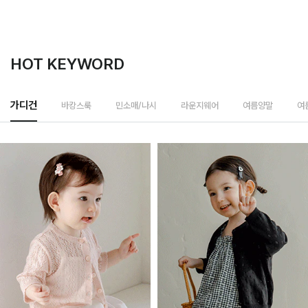
HOT KEYWORD
바캉스룩
가디건
민소매/나시
라운지웨어
여름양말
여