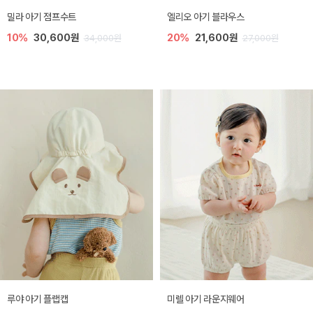
밀라 아기 점프수트
엘리오 아기 블라우스
10%
30,600원
20%
21,600원
34,000원
27,000원
루야 아기 플랩캡
미렐 아기 라운지웨어