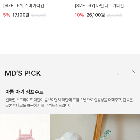
밀라 아기 점프수트
밀라 아기 셋업
10%
30,600원
20%
35,200원
34,000원
44,000원
MD’S P!CK
아롬 아기 점프수트
컬러별 스트라이프 패턴이 돋보이면서 하단에 트임 스냅으로 실용성을 더해주고, 단독은
물론 이너로도 활용하기 좋은 점프수트입니다.