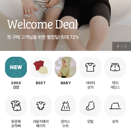
5
/
6
아우터
하의
26SS
BEST
BABY
상의
레깅스
신상
등원룩
라운지웨어
원피스
양말
모자
상하복
베이직
수트