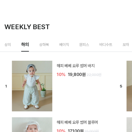
WEEKLY BEST
하의
상의
상하복
베이직
원피스
바디수트
모자
[SIZE ~6Y] 델린 린넨 바지
10%
21,600원
24,000원
듀이 아기 바지
10%
17,100원
19,000원