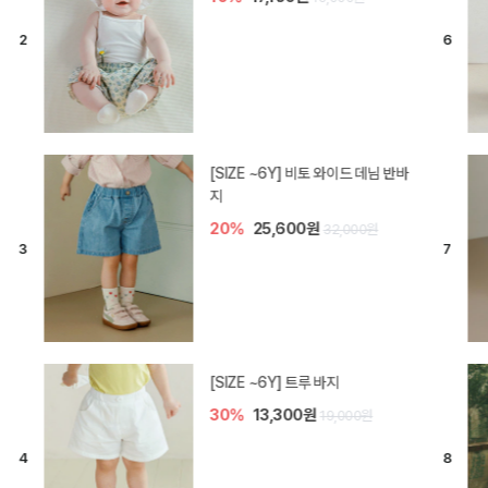
[SIZE ~6Y] 라핀 카프리 팬츠
30%
14,700원
21,000원
엘로디 니트 아기 바지
20%
16,000원
20,000원