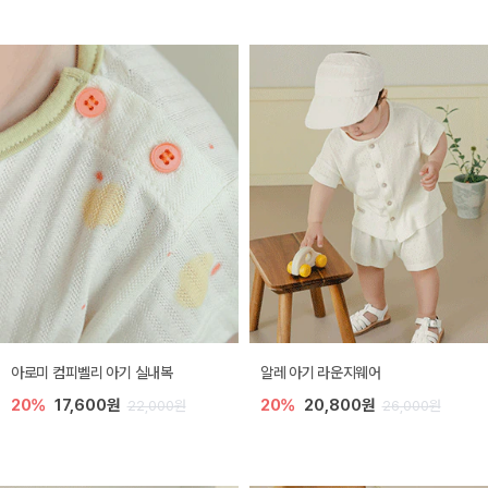
아로미 컴피벨리 아기 실내복
알레 아기 라운지웨어
20%
17,600원
20%
20,800원
22,000원
26,000원