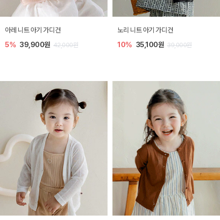
[SIZE ~6Y] 로메이 라운지 셋업
밀라 아기 원피스
10%
23,400원
20%
27,200원
26,000원
34,000원