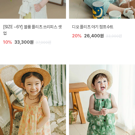
[SIZE ~6Y] 블룸 플리츠 쓰리피스 셋
디오 플리츠 아기 점프수트
업
20%
26,400원
33,000원
10%
33,300원
37,000원