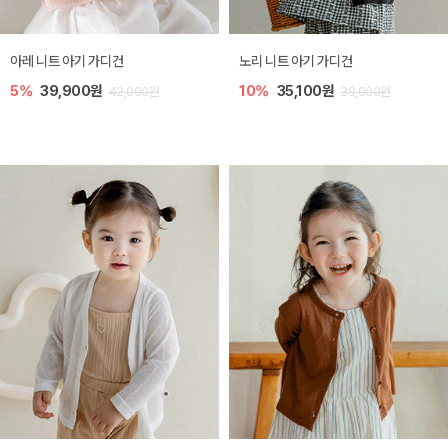
[SIZE ~6Y] 로메이 라운지 셋업
밀라 아기 원피스
10%
23,400원
20%
27,200원
26,000원
34,000원