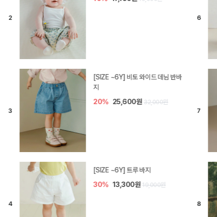
[SIZE ~6Y] 라핀 카프리 팬츠
30%
14,700원
21,000원
엘로디 니트 아기 바지
20%
16,000원
20,000원