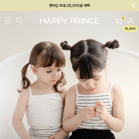
회원전용 아울렛, 가입하면 ~60% 할인!
멤버십 최대 28,000원 혜택
0
10,000
26SS 신상
BEST
BABY[6~12M]
아우터/상의
하의/레깅스