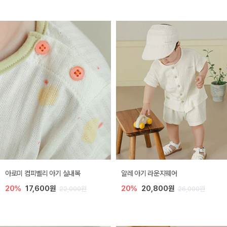
아로미 컴피벨리 아기 실내복
알레 아기 라운지웨어
20%
17,600원
20%
20,800원
22,000원
26,000원