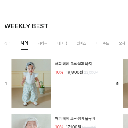
WEEKLY BEST
하의
상의
상하복
베이직
원피스
바디수트
모자
[SIZE ~6Y] 델린 린넨 바지
10%
21,600원
24,000원
듀이 아기 바지
10%
17,100원
19,000원