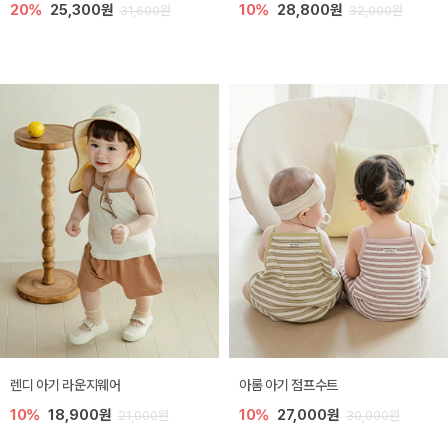
20%
25,300원
10%
28,800원
31,600원
32,000원
렌디 아기 라운지웨어
아롬 아기 점프수트
10%
18,900원
10%
27,000원
21,000원
30,000원