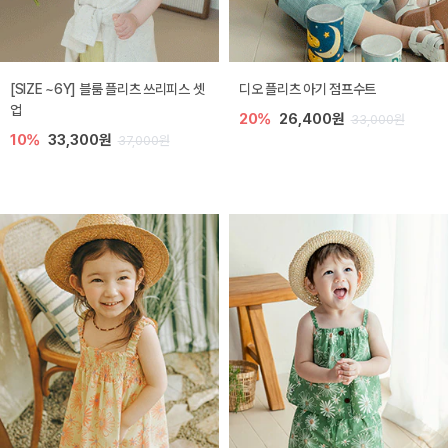
[SIZE ~6Y] 블룸 플리츠 쓰리피스 셋
디오 플리츠 아기 점프수트
업
20%
26,400원
33,000원
10%
33,300원
37,000원