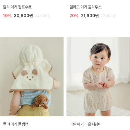
밀라 아기 점프수트
엘리오 아기 블라우스
10%
30,600원
20%
21,600원
34,000원
27,000원
루야 아기 플랩캡
미렐 아기 라운지웨어