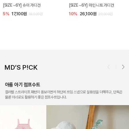
밀라 아기 점프수트
밀라 아기 셋업
10%
30,600원
20%
35,200원
34,000원
44,000원
MD’S P!CK
아롬 아기 점프수트
컬러별 스트라이프 패턴이 돋보이면서 하단에 트임 스냅으로 실용성을 더해주고, 단독은
물론 이너로도 활용하기 좋은 점프수트입니다.