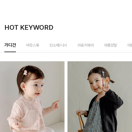
HOT KEYWORD
바캉스룩
가디건
민소매/나시
라운지웨어
여름양말
여