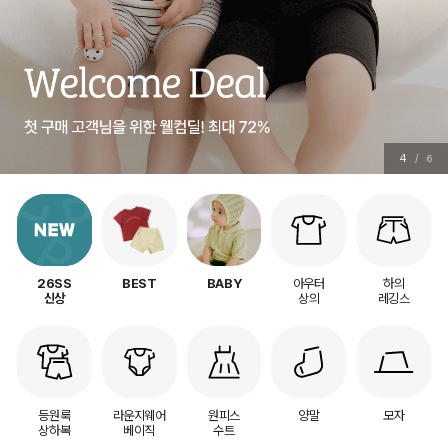
4
/
6
아우터
하의
26SS
BEST
BABY
상의
레깅스
신상
등원룩
라운지웨어
원피스
양말
모자
상하복
베이직
수트