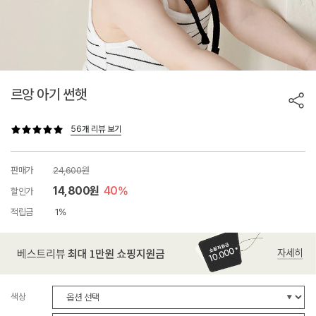
르앙 아기 썬햇
56개 리뷰 보기
판매가
24,600원
14,800원
40%
할인가
적립금
1%
색상