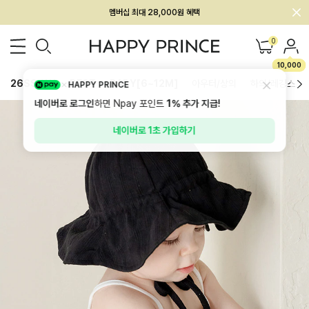
멤버십 최대 28,000원 혜택
0
10,000
26SS 신상
BEST
BABY[6~12M]
아우터/상의
하의/레깅스
HAPPY PRINCE
네이버로 로그인
하면 Npay 포인트
1%
추가 지급!
네이버로 1초 가입하기