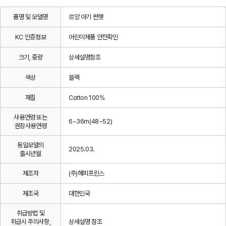
품명 및 모델명
르앙 아기 썬햇
KC 인증정보
어린이제품 안전확인
크기, 중량
상세설명참조
색상
블랙
재질
Cotton 100%
사용연령 또는
6~36m(48~52)
권장사용연령
동일모델의
2025.03.
출시년월
제조자
(주)해피프린스
제조국
대한민국
취급방법 및
취급시 주의사항,
상세설명 참조