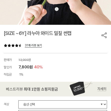
[SIZE ~6Y] 라누아 와이드 밀짚 썬캡
31개 리뷰 보기
판매가
13,000원
7,800원
40%
할인가
적립금
1%
색상