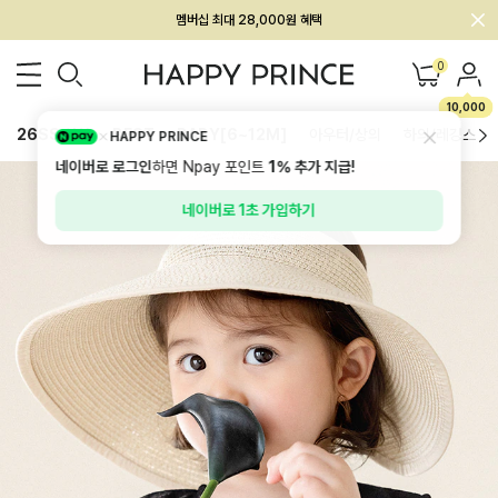
회원전용 아울렛, 가입하면 ~60% 할인!
멤버십 최대 28,000원 혜택
0
10,000
26SS 신상
BEST
BABY[6~12M]
아우터/상의
하의/레깅스
HAPPY PRINCE
네이버로 로그인
하면 Npay 포인트
1%
추가 지급!
네이버로 1초 가입하기