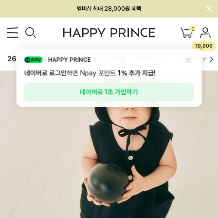
회원전용 아울렛, 가입하면 ~60% 할인!
0
멤버십 최대 28,000원 혜택
10,000
26SS 신상
BEST
BABY[6~12M]
아우터/상의
하의/레깅스
HAPPY PRINCE
네이버로 로그인
하면 Npay 포인트
1%
추가 지급!
네이버로 1초 가입하기