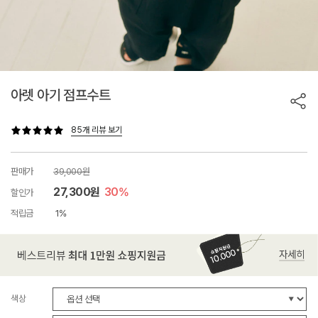
아렛 아기 점프수트
85개 리뷰 보기
판매가
39,000원
27,300원
30%
할인가
적립금
1%
색상