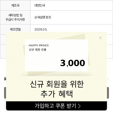
제조국
대한민국
세탁방법 및
상세설명 참조
취급시 주의사항
제조연월
2026.03.
품질보증기준
관련 법 및 소비자 분쟁해결 규정에 따름
A/S 책임자와
해피프린스/1668-1570
전화번호