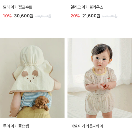
밀라 아기 점프수트
엘리오 아기 블라우스
10%
30,600원
20%
21,600원
34,000원
27,000원
루야 아기 플랩캡
미렐 아기 라운지웨어