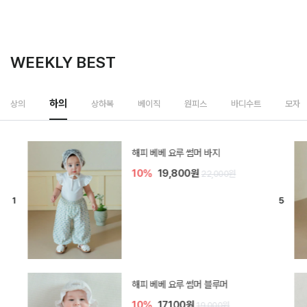
WEEKLY BEST
하의
상의
상하복
베이직
원피스
바디수트
모자
[SIZE ~6Y] 델린 린넨 바지
10%
21,600원
24,000원
듀이 아기 바지
10%
17,100원
19,000원