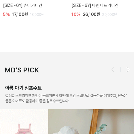
밀라 아기 점프수트
밀라 아기 셋업
10%
30,600원
20%
35,200원
34,000원
44,000원
MD’S P!CK
아롬 아기 점프수트
컬러별 스트라이프 패턴이 돋보이면서 하단에 트임 스냅으로 실용성을 더해주고, 단독은
물론 이너로도 활용하기 좋은 점프수트입니다.