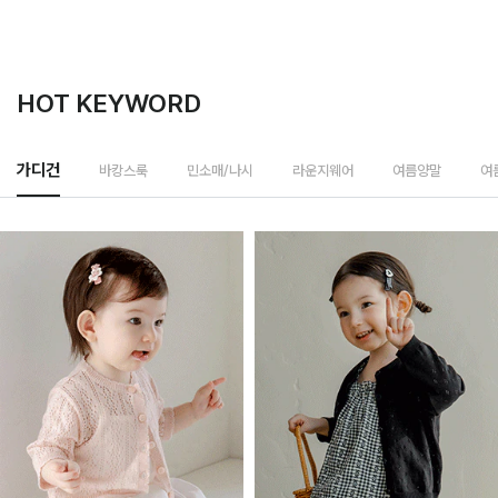
HOT KEYWORD
바캉스룩
가디건
민소매/나시
라운지웨어
여름양말
여