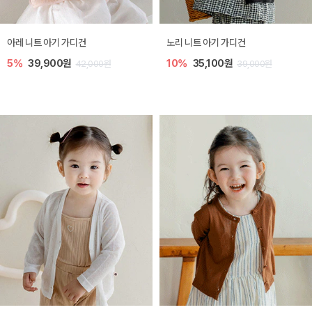
[SIZE ~6Y] 로메이 라운지 셋업
밀라 아기 원피스
10%
23,400원
20%
27,200원
26,000원
34,000원