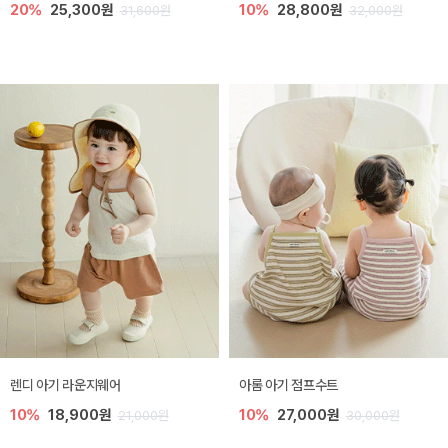
20%
25,300원
10%
28,800원
31,600원
32,000원
렌디 아기 라운지웨어
아롬 아기 점프수트
10%
18,900원
10%
27,000원
21,000원
30,000원