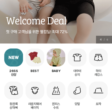
4
/
6
아우터
하의
26SS
BEST
BABY
상의
레깅스
신상
등원룩
라운지웨어
원피스
양말
모자
상하복
베이직
수트