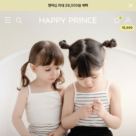
회원전용 아울렛, 가입하면 ~60% 할인!
멤버십 최대 28,000원 혜택
0
10,000
26SS 신상
BEST
BABY[6~12M]
아우터/상의
하의/레깅스