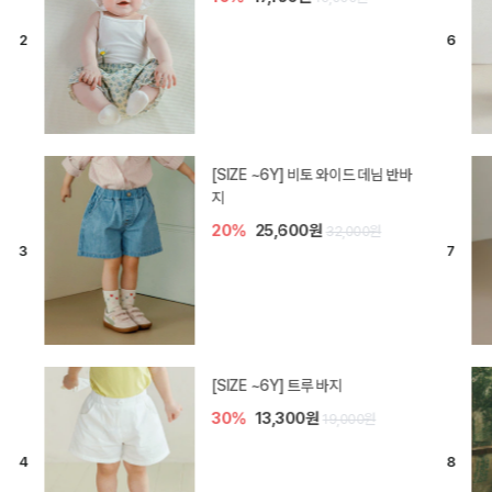
[SIZE ~6Y] 라핀 카프리 팬츠
30%
14,700원
21,000원
엘로디 니트 아기 바지
20%
16,000원
20,000원