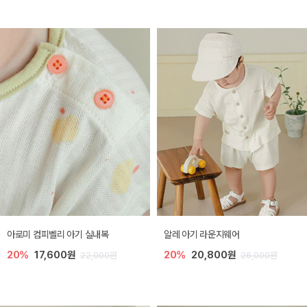
아로미 컴피벨리 아기 실내복
알레 아기 라운지웨어
20%
17,600원
20%
20,800원
22,000원
26,000원