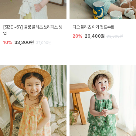
[SIZE ~6Y] 블룸 플리츠 쓰리피스 셋
디오 플리츠 아기 점프수트
업
20%
26,400원
33,000원
10%
33,300원
37,000원