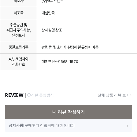
제조자
(주)해피프린스
제조국
대한민국
취급방법 및
취급시 주의사항,
상세설명 참조
안전표시
품질보증기준
관련 법 및 소비자 분쟁해결 규정에 따름
A/S 책임자와
해피프린스/1668-1570
전화번호