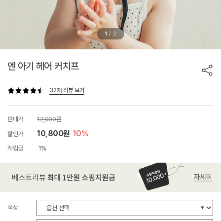
/
1
2
엔 아기 헤어 커치프
32개 리뷰 보기
판매가
12,000원
10,800원
10%
할인가
적립금
1%
색상