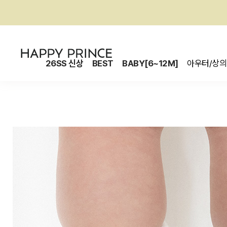
26SS 신상
BEST
BABY[6~12M]
아우터/상의