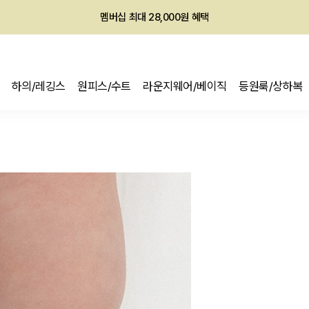
회원전용 아울렛, 가입하면 ~60% 할인!
멤버십 최대 28,000원 혜택
하의/레깅스
원피스/수트
라운지웨어/베이직
등원룩/상하복