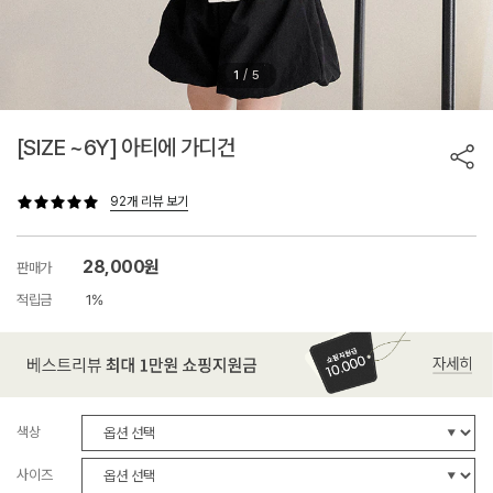
/
1
5
[SIZE ~6Y] 아티에 가디건
92개 리뷰 보기
28,000원
판매가
적립금
1%
색상
사이즈