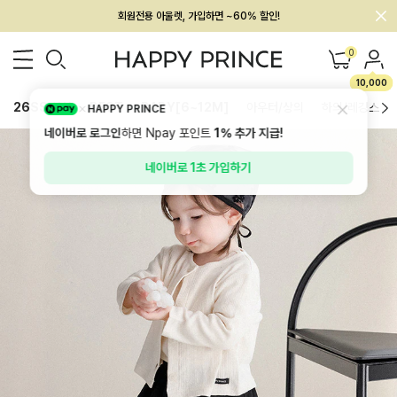
멤버십 최대 28,000원 혜택
0
10,000
26SS 신상
BEST
BABY[6~12M]
아우터/상의
하의/레깅스
HAPPY PRINCE
네이버로 로그인
하면 Npay 포인트
1%
추가 지급!
네이버로 1초 가입하기