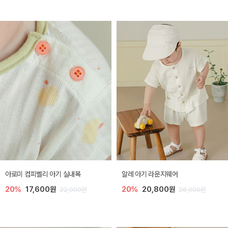
아로미 컴피벨리 아기 실내복
알레 아기 라운지웨어
20%
17,600원
20%
20,800원
22,000원
26,000원