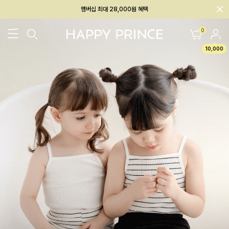
회원전용 아울렛, 가입하면 ~60% 할인!
멤버십 최대 28,000원 혜택
0
10,000
26SS 신상
BEST
BABY[6~12M]
아우터/상의
하의/레깅스