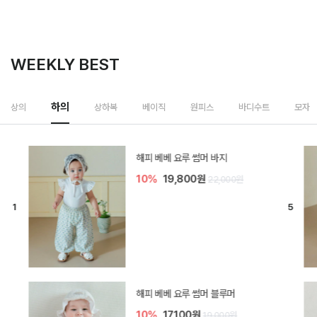
WEEKLY BEST
하의
상의
상하복
베이직
원피스
바디수트
모자
[SIZE ~6Y] 델린 린넨 바지
10%
21,600원
24,000원
듀이 아기 바지
10%
17,100원
19,000원