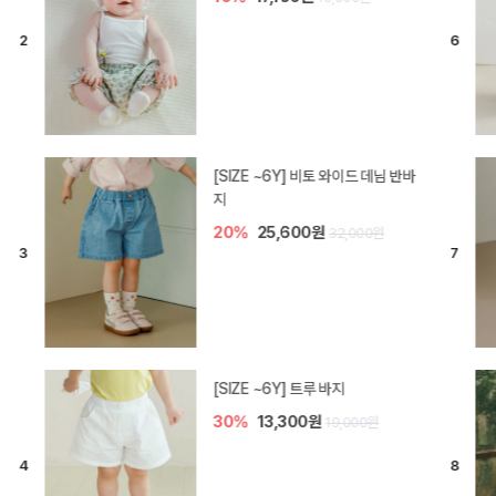
[SIZE ~6Y] 라핀 카프리 팬츠
30%
14,700원
21,000원
엘로디 니트 아기 바지
20%
16,000원
20,000원