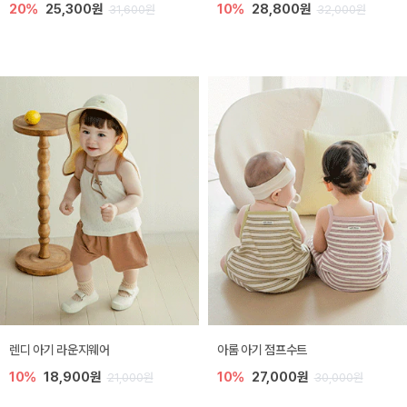
20%
25,300원
10%
28,800원
31,600원
32,000원
렌디 아기 라운지웨어
아롬 아기 점프수트
10%
18,900원
10%
27,000원
21,000원
30,000원