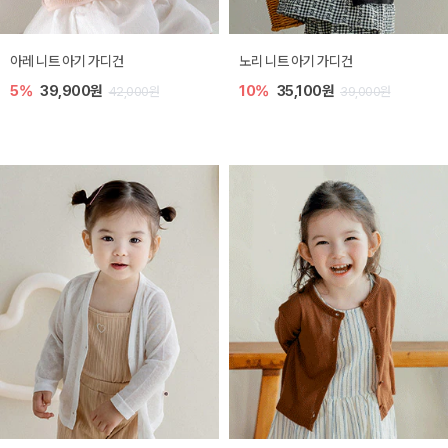
[SIZE ~6Y] 로메이 라운지 셋업
밀라 아기 원피스
10%
23,400원
20%
27,200원
0원
26,000원
34,00