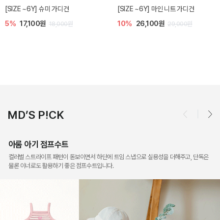
디건
밀라 아기 점프수트
밀라 아기 셋업
10%
30,600원
20%
35,200원
0원
34,000원
44,00
MD’S P!CK
아롬 아기 점프수트
컬러별 스트라이프 패턴이 돋보이면서 하단에 트임 스냅으로 실용성을 더해주고, 단독은
물론 이너로도 활용하기 좋은 점프수트입니다.