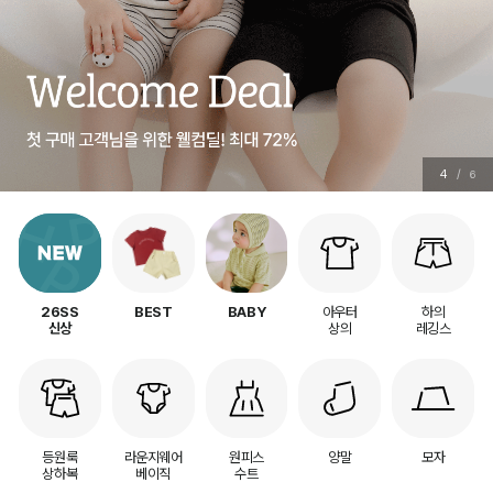
4
/
6
아우터
하의
26SS
BEST
BABY
상의
레깅스
신상
등원룩
라운지웨어
원피스
양말
모자
상하복
베이직
수트