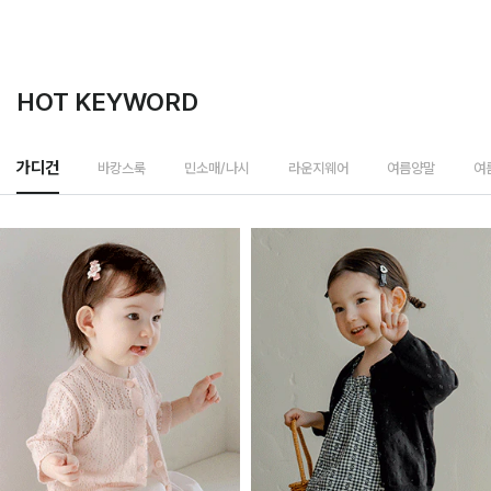
HOT KEYWORD
바캉스룩
가디건
민소매/나시
라운지웨어
여름양말
여