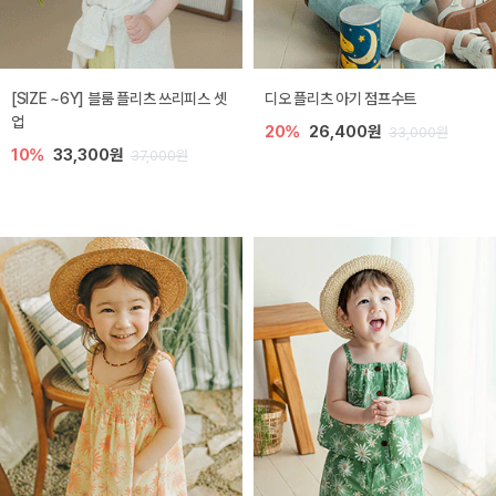
[SIZE ~6Y] 블룸 플리츠 쓰리피스 셋
디오 플리츠 아기 점프수트
업
20%
26,400원
33,000원
10%
33,300원
37,000원