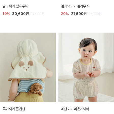
밀라 아기 점프수트
엘리오 아기 블라우스
10%
30,600원
20%
21,600원
34,000원
27,000원
루야 아기 플랩캡
미렐 아기 라운지웨어