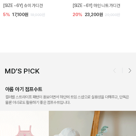
밀라 아기 점프수트
밀라 아기 셋업
10%
30,600원
40%
26,400원
34,000원
44,000원
MD’S P!CK
아롬 아기 점프수트
컬러별 스트라이프 패턴이 돋보이면서 하단에 트임 스냅으로 실용성을 더해주고, 단독은
물론 이너로도 활용하기 좋은 점프수트입니다.