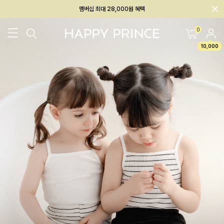
회원전용 아울렛, 가입하면 ~60% 할인!
멤버십 최대 28,000원 혜택
0
10,000
26SS 신상
BEST
BABY[6~12M]
아우터/상의
하의/레깅스