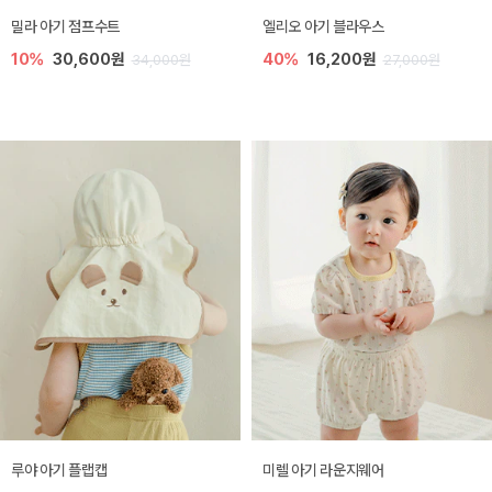
밀라 아기 점프수트
엘리오 아기 블라우스
10%
30,600원
40%
16,200원
34,000원
27,000원
루야 아기 플랩캡
미렐 아기 라운지웨어