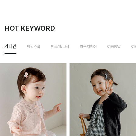
HOT KEYWORD
바캉스룩
가디건
민소매/나시
라운지웨어
여름양말
여