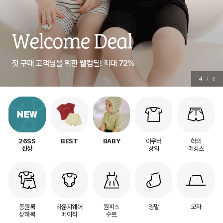
4
/
6
아우터
하의
26SS
BEST
BABY
상의
레깅스
신상
등원룩
라운지웨어
원피스
양말
모자
상하복
베이직
수트