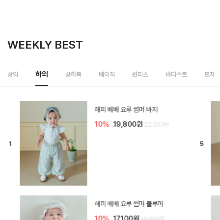
WEEKLY BEST
하의
상의
상하복
베이직
원피스
바디수트
모자
[SIZE ~6Y] 델린 린넨 바지
10%
21,600원
24,000원
듀이 아기 바지
20%
15,200원
19,000원