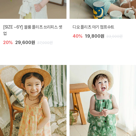
[SIZE ~6Y] 블룸 플리츠 쓰리피스 셋
디오 플리츠 아기 점프수트
업
40%
19,800원
33,000원
20%
29,600원
37,000원