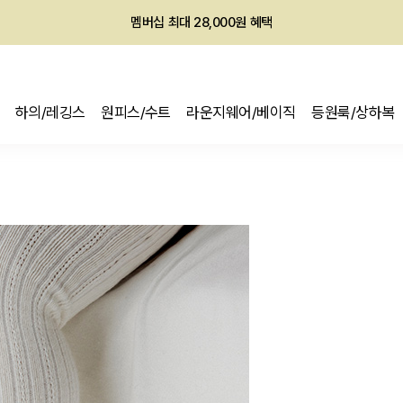
회원전용 아울렛, 가입하면 ~60% 할인!
멤버십 최대 28,000원 혜택
하의/레깅스
원피스/수트
라운지웨어/베이직
등원룩/상하복