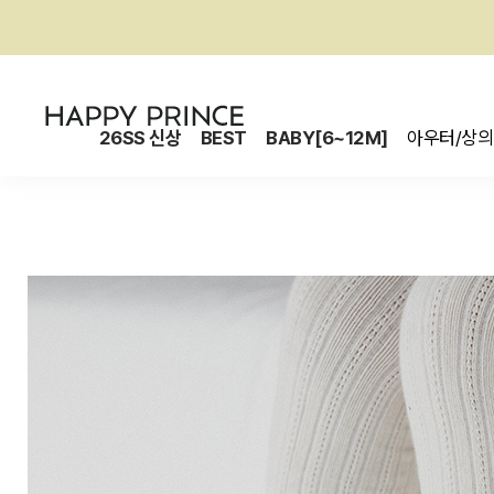
26SS 신상
BEST
BABY[6~12M]
아우터/상의